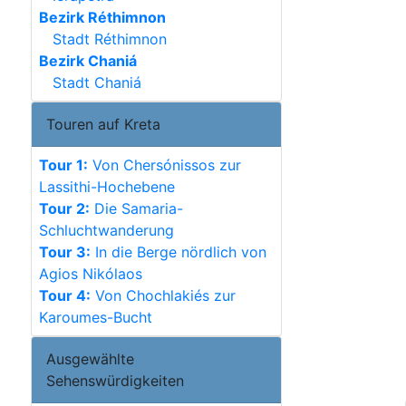
Bezirk Réthimnon
Stadt Réthimnon
Bezirk Chaniá
Stadt Chaniá
Touren auf Kreta
Tour 1:
Von Chersónissos zur
Lassithi-Hochebene
Tour 2:
Die Samaria-
Schluchtwanderung
Tour 3:
In die Berge nördlich von
Agios Nikólaos
Tour 4:
Von Chochlakiés zur
Karoumes-Bucht
Ausgewählte
Sehenswürdigkeiten