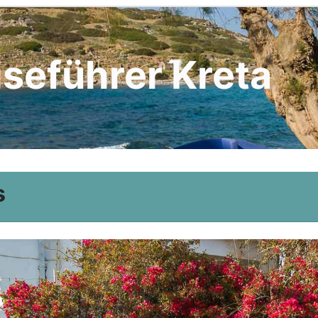
iseführer Kreta
s