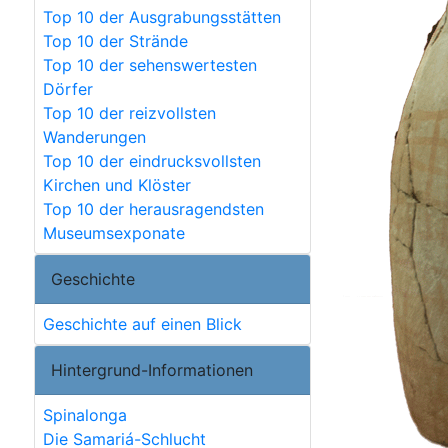
Top 10 der Ausgrabungsstätten
Top 10 der Strände
Top 10 der sehenswertesten
Dörfer
Top 10 der reizvollsten
Wanderungen
Top 10 der eindrucksvollsten
Kirchen und Klöster
Top 10 der herausragendsten
Museumsexponate
Geschichte
Geschichte auf einen Blick
Hintergrund-Informationen
Spinalonga
Die Samariá-Schlucht