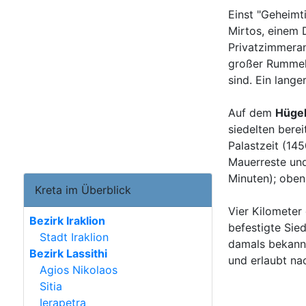
Einst "Geheimt
Mirtos, einem D
Privatzimmeran
großer Rummel 
sind. Ein lang
Auf dem
Hügel
siedelten berei
Palastzeit (145
Mauerreste und
Minuten); oben
Kreta im Überblick
Vier Kilometer
Bezirk Iraklion
befestigte Sie
Stadt Iraklion
damals bekannt
Bezirk Lassithi
und erlaubt na
Agios Nikolaos
Sitia
Ierapetra