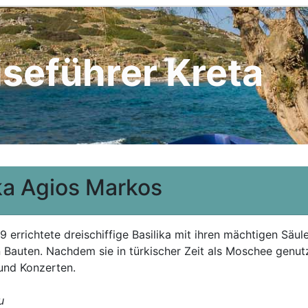
iseführer Kreta
ika Agios Markos
9 errichtete dreischiffige Basilika mit ihren mächtigen Säul
 Bauten. Nachdem sie in türkischer Zeit als Moschee genutz
und Konzerten.
u