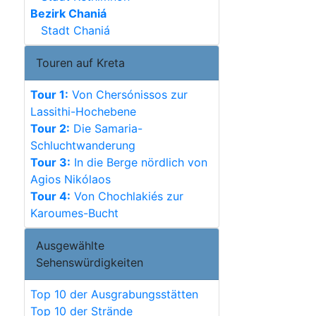
Bezirk Chaniá
Stadt Chaniá
Touren auf Kreta
Tour 1:
Von Chersónissos zur
Lassithi-Hochebene
Tour 2:
Die Samaria-
Schluchtwanderung
Tour 3:
In die Berge nördlich von
Agios Nikólaos
Tour 4:
Von Chochlakiés zur
Karoumes-Bucht
Ausgewählte
Sehenswürdigkeiten
Top 10 der Ausgrabungsstätten
Top 10 der Strände