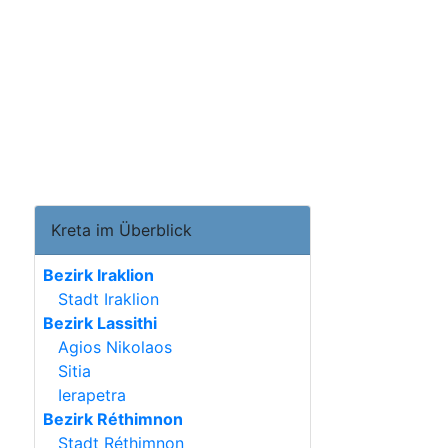
Kreta im Überblick
Bezirk Iraklion
Stadt Iraklion
Bezirk Lassithi
Agios Nikolaos
Sitia
Ierapetra
Bezirk Réthimnon
Stadt Réthimnon