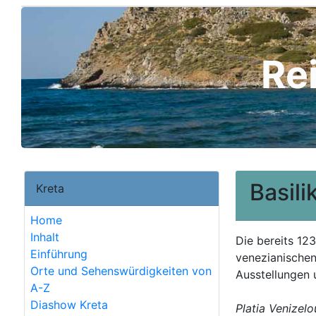
Re
Basil
Kreta
Home
Inhalt
Die bereits 123
Einführung
venezianischen
Orte und Sehenswürdigkeiten von
Ausstellungen 
A-Z
Diashow Kreta
Platia Venizelo