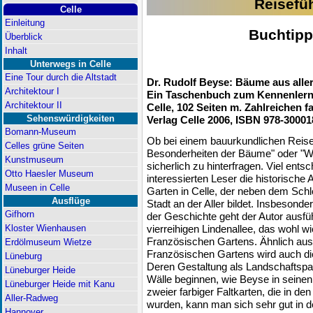
Reisefüh
Celle
Einleitung
Buchtipp
Überblick
Inhalt
Unterwegs in Celle
Eine Tour durch die Altstadt
Dr. Rudolf Beyse: Bäume aus aller
Architektour I
Ein Taschenbuch zum Kennenlerne
Architektour II
Celle, 102 Seiten m. Zahlreichen 
Sehenswürdigkeiten
Verlag Celle 2006, ISBN 978-3000
Bomann-Museum
Ob bei einem bauurkundlichen Reisef
Celles grüne Seiten
Besonderheiten der Bäume" oder "Wu
Kunstmuseum
sicherlich zu hinterfragen. Viel ents
Otto Haesler Museum
interessierten Leser die historisch
Museen in Celle
Garten in Celle, der neben dem Schl
Ausflüge
Stadt an der Aller bildet. Insbesond
Gifhorn
der Geschichte geht der Autor ausführ
Kloster Wienhausen
vierreihigen Lindenallee, das wohl w
Französischen Gartens. Ähnlich ausf
Erdölmuseum Wietze
Französischen Gartens wird auch di
Lüneburg
Deren Gestaltung als Landschaftspar
Lüneburger Heide
Wälle beginnen, wie Beyse in seinen
Lüneburger Heide mit Kanu
zweier farbiger Faltkarten, die in de
Aller-Radweg
wurden, kann man sich sehr gut in de
Hannover