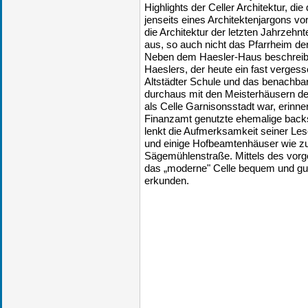
Highlights der Celler Architektur, di
jenseits eines Architektenjargons vor
die Architektur der letzten Jahrzehn
aus, so auch nicht das Pfarrheim de
Neben dem Haesler-Haus beschreibt 
Haeslers, der heute ein fast vergess
Altstädter Schule und das benachb
durchaus mit den Meisterhäusern d
als Celle Garnisonsstadt war, erinne
Finanzamt genutzte ehemalige backst
lenkt die Aufmerksamkeit seiner Les
und einige Hofbeamtenhäuser wie zu
Sägemühlenstraße. Mittels des vorgel
das „moderne" Celle bequem und gut 
erkunden.