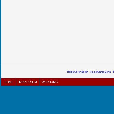
Reiseführer Berlin
|
Reiseführer Bonn
|
HOME
IMPRESSUM
WERBUNG