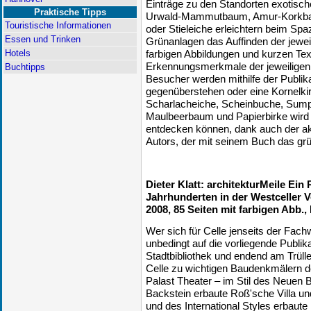
Einträge zu den Standorten exotisc
Praktische Tipps
Urwald-Mammutbaum, Amur-Korkba
Touristische Informationen
oder Stieleiche erleichtern beim Spa
Essen und Trinken
Grünanlagen das Auffinden der jeweil
Hotels
farbigen Abbildungen und kurzen Tex
Erkennungsmerkmale der jeweiligen 
Buchtipps
Besucher werden mithilfe der Publi
gegenüberstehen oder eine Kornelk
Scharlacheiche, Scheinbuche, Sum
Maulbeerbaum und Papierbirke wird
entdecken können, dank auch der a
Autors, der mit seinem Buch das grü
Dieter Klatt: architekturMeile Ei
Jahrhunderten in der Westceller V
2008, 85 Seiten mit farbigen Abb.
Wer sich für Celle jenseits der Fachwe
unbedingt auf die vorliegende Publik
Stadtbibliothek und endend am Trüll
Celle zu wichtigen Baudenkmälern d
Palast Theater – im Stil des Neuen B
Backstein erbaute Roß'sche Villa un
und des International Styles erbaute