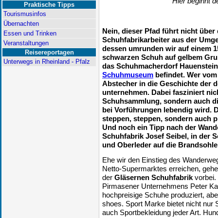
Hier beginnt d
Praktische Tipps
Tourismusinfos
Übernachten
Nein, dieser Pfad führt nicht über
Essen und Trinken
Schuhfabrikarbeiter aus der Umge
Veranstaltungen
dessen umrunden wir auf einem 15
Reisereportagen
schwarzen Schuh auf gelbem Gr
Unterwegs in Rheinland - Pfalz
das Schuhmacherdorf Hauenstein,
Schuhmuseum
befindet. Wer vom
Abstecher in die Geschichte der 
unternehmen. Dabei fasziniert nic
Schuhsammlung, sondern auch die
bei Vorführungen lebendig wird. D
steppen, steppen, sondern auch pr
Und noch ein Tipp nach der Wand
Schuhfabrik Josef Seibel, in der 
und Oberleder auf die Brandsohle 
Ehe wir den Einstieg des Wanderwe
Netto-Supermarktes erreichen, gehen
der
Gläsernen Schuhfabrik
vorbei.
Pirmasener Unternehmens Peter Kai
hochpreisige Schuhe produziert, ab
shoes. Sport Marke bietet nicht nur 
auch Sportbekleidung jeder Art. Hund