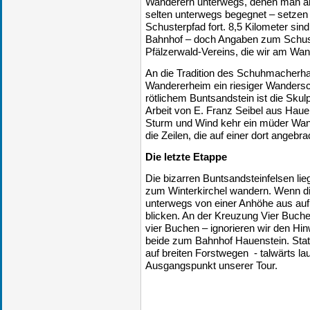
Wanderern unterwegs, denen man an
selten unterwegs begegnet – setzen
Schusterpfad fort. 8,5 Kilometer s
Bahnhof – doch Angaben zum Schuster
Pfälzerwald-Vereins, die wir am Wa
An die Tradition des Schuhmacherh
Wandererheim ein riesiger Wandersc
rötlichem Buntsandstein ist die Skul
Arbeit von E. Franz Seibel aus Hau
Sturm und Wind kehr ein müder Wand
die Zeilen, die auf einer dort angebra
Die letzte Etappe
Die bizarren Buntsandsteinfelsen lie
zum Winterkirchel wandern. Wenn die
unterwegs von einer Anhöhe aus auf
blicken. An der Kreuzung Vier Buche
vier Buchen – ignorieren wir den Hi
beide zum Bahnhof Hauenstein. Statt
auf breiten Forstwegen - talwärts l
Ausgangspunkt unserer Tour.