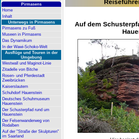
Reiseführe
Pirmasens
Home
Inhalt
Unterwegs in Pirmasens
Auf dem Schusterpf
Pirmasens zu Fuß
Haue
Museen in Pirmasens
Das Dynamikum
In der Wawi-Schoko-Welt
Ausflüge und Touren in der
Umgebung
Westwall und Maginot-Linie
Zitadelle von Bitche
Rosen- und Pferdestadt
Zweibrücken
Kaiserslautern
Schuhdorf Hauenstein
Deutsches Schuhmuseum
Hauenstein
Der Schusterpfad rund um
Hauenstein
Der Felsenwanderweg von
Rodalben
Auf der "Straße der Skulpturen"
im Saarland