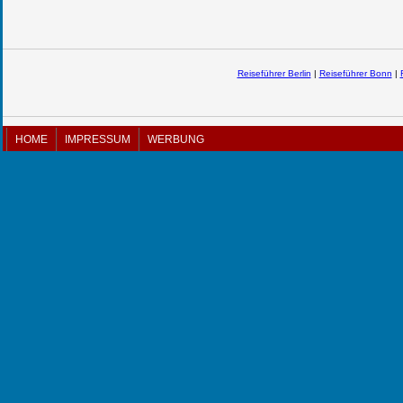
Reiseführer Berlin
|
Reiseführer Bonn
|
HOME
IMPRESSUM
WERBUNG