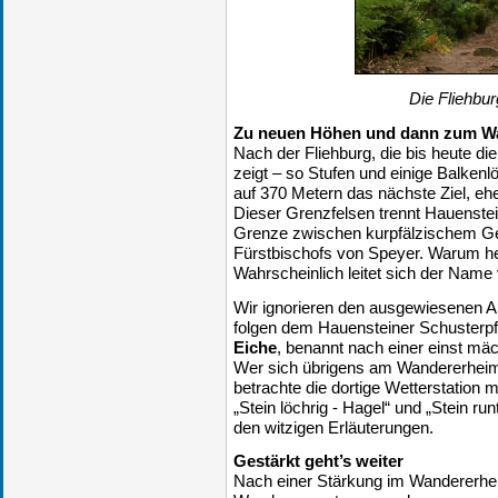
Die Fliehbur
Zu neuen Höhen und dann zum W
Nach der Fliehburg, die bis heute d
zeigt – so Stufen und einige Balkenl
auf 370 Metern das nächste Ziel, e
Dieser Grenzfelsen trennt Hauenste
Grenze zwischen kurpfälzischem Geb
Fürstbischofs von Speyer. Warum he
Wahrscheinlich leitet sich der Name
Wir ignorieren den ausgewiesenen A
folgen dem Hauensteiner Schusterp
Eiche
, benannt nach einer einst mäc
Wer sich übrigens am Wandererheim 
betrachte die dortige Wetterstation m
„Stein löchrig - Hagel“ und „Stein ru
den witzigen Erläuterungen.
Gestärkt geht’s weiter
Nach einer Stärkung im Wandererhei