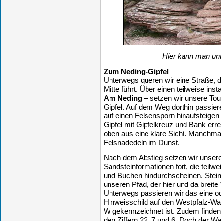
Hier kann man unt
Zum Neding-Gipfel
Unterwegs queren wir eine Straße, 
Mitte führt. Über einen teilweise ins
Am Neding
– setzen wir unsere Tour
Gipfel. Auf dem Weg dorthin passiere
auf einen Felsensporn hinaufsteige
Gipfel mit Gipfelkreuz und Bank err
oben aus eine klare Sicht. Manchma
Felsnadedeln im Dunst.
Nach dem Abstieg setzen wir unsere
Sandsteinformationen fort, die teil
und Buchen hindurchscheinen. Ste
unseren Pfad, der hier und da breit
Unterwegs passieren wir das eine ode
Hinweisschild auf den Westpfalz-W
W gekennzeichnet ist. Zudem finden
den Ziffern 22, 7 und 6. Doch der W