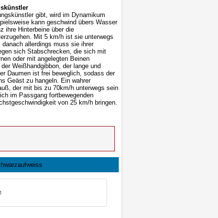
skünstler
ngskünstler gibt, wird im Dynamikum
ispielsweise kann geschwind übers Wasser
z ihre Hinterbeine über die
erzugehen. Mit 5 km/h ist sie unterwegs
 danach allerdings muss sie ihrer
gen sich Stabschrecken, die sich mit
rnen oder mit angelegten Beinen
t der Weißhandgibbon, der lange und
r Daumen ist frei beweglich, sodass der
hs Geäst zu hangeln. Ein wahrer
rauß, der mit bis zu 70km/h unterwegs sein
 sich im Passgang fortbewegenden
öchstgeschwindigkeit von 25 km/h bringen.
chwarzaufweiss