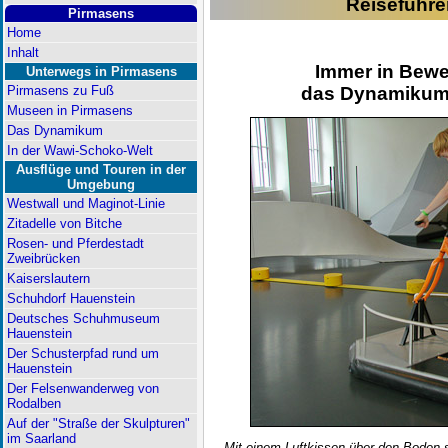
Reiseführe
Pirmasens
Home
Inhalt
Immer in Bewe
Unterwegs in Pirmasens
das Dynamikum 
Pirmasens zu Fuß
Museen in Pirmasens
Das Dynamikum
In der Wawi-Schoko-Welt
Ausflüge und Touren in der
Umgebung
Westwall und Maginot-Linie
Zitadelle von Bitche
Rosen- und Pferdestadt
Zweibrücken
Kaiserslautern
Schuhdorf Hauenstein
Deutsches Schuhmuseum
Hauenstein
Der Schusterpfad rund um
Hauenstein
Der Felsenwanderweg von
Rodalben
Auf der "Straße der Skulpturen"
im Saarland
Mit einem Luftkissen über den Boden s