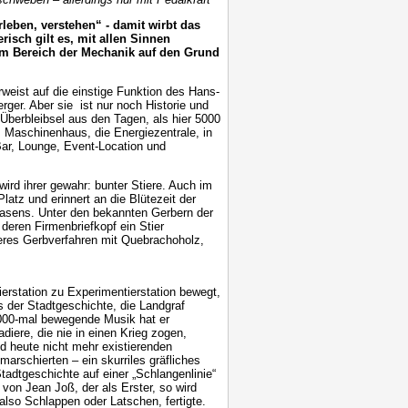
leben, verstehen“ - damit wirbt das
isch gilt es, mit allen Sinnen
m Bereich der Mechanik auf den Grund
weist auf die einstige Funktion des Hans-
ger. Aber sie ist nur noch Historie und
 Überbleibsel aus den Tagen, als hier 5000
s Maschinenhaus, die Energiezentrale, in
Bar, Lounge, Event-Location und
ird ihrer gewahr: bunter Stiere. Auch im
latz und erinnert an die Blütezeit der
masens. Unter den bekannten Gerbern der
deren Firmenbriefkopf ein Stier
eres Gerbverfahren mit Quebrachoholz,
rstation zu Experimentierstation bewegt,
 der Stadtgeschichte, die Landgraf
2000-mal bewegende Musik hat er
iere, die nie in einen Krieg zogen,
nd heute nicht mehr existierenden
arschierten – ein skurriles gräfliches
adtgeschichte auf einer „Schlangenlinie“
von Jean Joß, der als Erster, so wird
also Schlappen oder Latschen, fertigte.