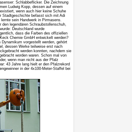
asenser: Schlabbeflicker. Die Zeichnung
nehmen Ludwig Kopp, dessen auf einem
existiert, wenn auch hier keine Schuhe
r Stadtgeschichte befasst sich mit Adi
 lernte sein Handwerk in Pirmasens.
r den legendären Schraubstollenschuh,
 wurde: Deutschland wurde
entlich, dass die Farben des offiziellen
a Keck Chemie GmbH entwickelt werden?
im Dynamikum vorgestellt werden, gehört
el, dessen Werke teilweise erst nach
ückgebracht werden konnten, nachdem sie
 gebracht worden waren. Schon mal von
der, wenn man nicht aus der Pfalz
r: 43 Jahre lang hielt er den Pfalzrekord
ngewinner in der 4x100-Meter-Staffel bei