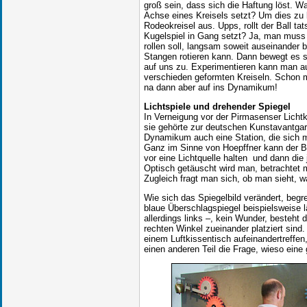
groß sein, dass sich die Haftung löst. W
Achse eines Kreisels setzt? Um dies zu 
Rodeokreisel aus. Upps, rollt der Ball t
Kugelspiel in Gang setzt? Ja, man muss 
rollen soll, langsam soweit auseinander 
Stangen rotieren kann. Dann bewegt es s
auf uns zu. Experimentieren kann man a
verschieden geformten Kreiseln. Schon 
na dann aber auf ins Dynamikum!
Lichtspiele und drehender Spiegel
In Verneigung vor der Pirmasenser Lichtk
sie gehörte zur deutschen Kunstavantgar
Dynamikum auch eine Station, die sich 
Ganz im Sinne von Hoepffner kann der Be
vor eine Lichtquelle halten und dann die
Optisch getäuscht wird man, betrachtet
Zugleich fragt man sich, ob man sieht, w
Wie sich das Spiegelbild verändert, begr
blaue Überschlagspiegel beispielsweise l
allerdings links –, kein Wunder, besteht 
rechten Winkel zueinander platziert sind
einem Luftkissentisch aufeinandertreffen
einen anderen Teil die Frage, wieso ein