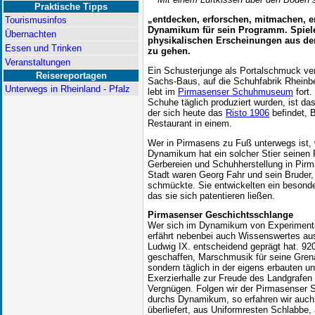
Praktische Tipps
„entdecken, erforschen, mitmachen, er
Tourismusinfos
Dynamikum für sein Programm. Spieler
Übernachten
physikalischen Erscheinungen aus de
Essen und Trinken
zu gehen.
Veranstaltungen
Ein Schusterjunge als Portalschmuck ver
Reisereportagen
Sachs-Baus, auf die Schuhfabrik Rheinber
Unterwegs in Rheinland - Pfalz
lebt im
Pirmasenser Schuhmuseum
fort.
Schuhe täglich produziert wurden, ist da
der sich heute das
Risto 1906
befindet, 
Restaurant in einem.
Wer in Pirmasens zu Fuß unterwegs ist, w
Dynamikum hat ein solcher Stier seinen P
Gerbereien und Schuhherstellung in Pir
Stadt waren Georg Fahr und sein Bruder, 
schmückte. Sie entwickelten ein besond
das sie sich patentieren ließen.
Pirmasenser Geschichtsschlange
Wer sich im Dynamikum von Experimentie
erfährt nebenbei auch Wissenswertes aus
Ludwig IX. entscheidend geprägt hat. 9
geschaffen, Marschmusik für seine Grenad
sondern täglich in der eigens erbauten u
Exerzierhalle zur Freude des Landgrafen m
Vergnügen. Folgen wir der Pirmasenser St
durchs Dynamikum, so erfahren wir auch 
überliefert, aus Uniformresten Schlabbe, 