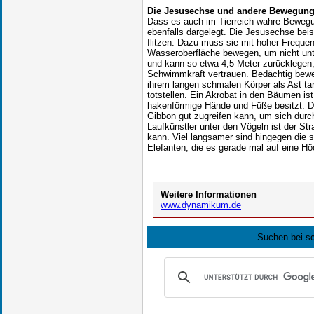
Die Jesusechse und andere Bewegung
Dass es auch im Tierreich wahre Bewegu
ebenfalls dargelegt. Die Jesusechse be
flitzen. Dazu muss sie mit hoher Frequen
Wasseroberfläche bewegen, um nicht unt
und kann so etwa 4,5 Meter zurücklegen,
Schwimmkraft vertrauen. Bedächtig bewe
ihrem langen schmalen Körper als Ast ta
totstellen. Ein Akrobat in den Bäumen is
hakenförmige Hände und Füße besitzt. De
Gibbon gut zugreifen kann, um sich durc
Laufkünstler unter den Vögeln ist der St
kann. Viel langsamer sind hingegen die
Elefanten, die es gerade mal auf eine H
Weitere Informationen
www.dynamikum.de
Suchen bei s