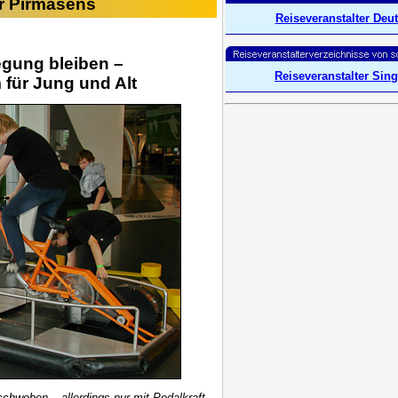
r Pirmasens
Reiseveranstalter Deu
gung bleiben –
Reiseveranstalter Sing
für Jung und Alt
chweben – allerdings nur mit Pedalkraft