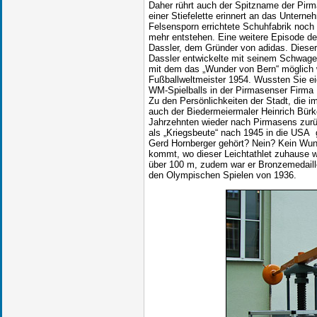
Daher rührt auch der Spitzname der Pirm
einer Stiefelette erinnert an das Unter
Felsensporn errichtete Schuhfabrik noch 
mehr entstehen. Eine weitere Episode de
Dassler, dem Gründer von adidas. Dieser
Dassler entwickelte mit seinem Schwage
mit dem das „Wunder von Bern“ möglich
Fußballweltmeister 1954. Wussten Sie eig
WM-Spielballs in der Pirmasenser Firm
Zu den Persönlichkeiten der Stadt, die 
auch der Biedermeiermaler Heinrich Bürk
Jahrzehnten wieder nach Pirmasens zur
als „Kriegsbeute“ nach 1945 in die USA
Gerd Hornberger gehört? Nein? Kein Wun
kommt, wo dieser Leichtathlet zuhause wa
über 100 m, zudem war er Bronzemedaille
den Olympischen Spielen von 1936.