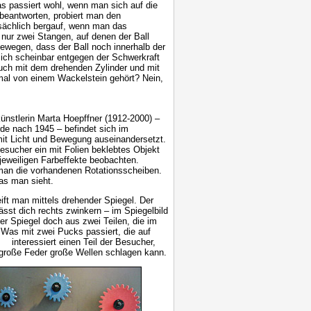
as passiert wohl, wenn man sich auf die
beantworten, probiert man den
atsächlich bergauf, wenn man das
nur zwei Stangen, auf denen der Ball
bewegen, dass der Ball noch innerhalb der
ich scheinbar entgegen der Schwerkraft
uch mit dem drehenden Zylinder und mit
mal von einem Wackelstein gehört? Nein,
ünstlerin Marta Hoepffner (1912-2000) –
de nach 1945 – befindet sich im
mit Licht und Bewegung auseinandersetzt.
sucher ein mit Folien beklebtes Objekt
 jeweiligen Farbeffekte beobachten.
 man die vorhandenen Rotationsscheiben.
as man sieht.
eift man mittels drehender Spiegel. Der
ässt dich rechts zwinkern – im Spiegelbild
der Spiegel doch aus zwei Teilen, die im
. Was mit zwei Pucks passiert, die auf
, interessiert einen Teil der Besucher,
e große Feder große Wellen schlagen kann.