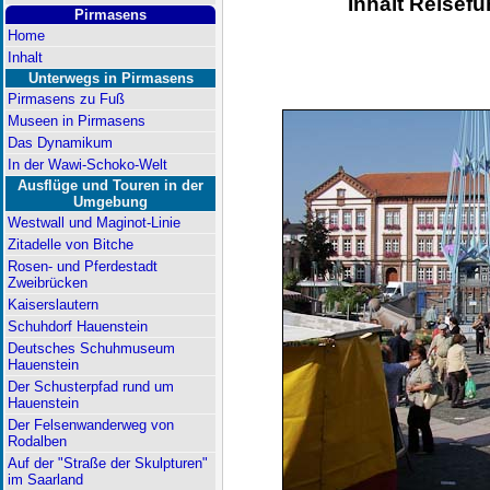
Inhalt
Reisefü
Pirmasens
Home
Inhalt
Unterwegs in Pirmasens
Pirmasens zu Fuß
Museen in Pirmasens
Das Dynamikum
In der Wawi-Schoko-Welt
Ausflüge und Touren in der
Umgebung
Westwall und Maginot-Linie
Zitadelle von Bitche
Rosen- und Pferdestadt
Zweibrücken
Kaiserslautern
Schuhdorf Hauenstein
Deutsches Schuhmuseum
Hauenstein
Der Schusterpfad rund um
Hauenstein
Der Felsenwanderweg von
Rodalben
Auf der "Straße der Skulpturen"
im Saarland