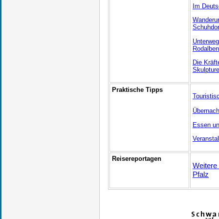
Im Deut
Wanderun
Schuhdor
Unterweg
Rodalben
Die Kräft
Skulptur
Praktische Tipps
Touristis
Übernach
Essen un
Veransta
Reisereportagen
Weitere
Pfalz