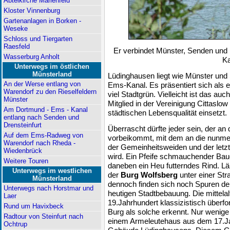
Abteikirche Marienfeld
Kloster Vinnenburg
Gartenanlagen in Borken -
Weseke
Schloss und Tiergarten
Raesfeld
Er verbindet Münster, Senden und
Wasserburg Anholt
Ka
Unterwegs im östlichen
Münsterland
Lüdinghausen liegt wie Münster un
An der Werse entlang von
Ems-Kanal. Es präsentiert sich als
Warendorf zu den Rieselfeldern
viel Stadtgrün. Vielleicht ist das au
Münster
Mitglied in der Vereinigung Cittaslow 
Am Dortmund - Ems - Kanal
städtischen Lebensqualität einsetzt.
entlang nach Senden und
Drensteinfurt
Überrascht dürfte jeder sein, der a
Auf dem Ems-Radweg von
vorbeikommt, mit dem an die nunmeh
Warendorf nach Rheda -
der Gemeinheitsweiden und der letzt
Wiedenbrück
wird. Ein Pfeife schmauchender Bau
Weitere Touren
daneben ein Heu futterndes Rind. Län
Unterwegs im westlichen
der
Burg Wolfsberg
unter einer St
Münsterland
dennoch finden sich noch Spuren der
Unterwegs nach Horstmar und
heutigen Stadtbebauung. Die mittelal
Laer
19.Jahrhundert klassizistisch überf
Rund um Havixbeck
Burg als solche erkennt. Nur wenige
Radtour von Steinfurt nach
einem Armeleutehaus aus dem 17.Jah
Ochtrup