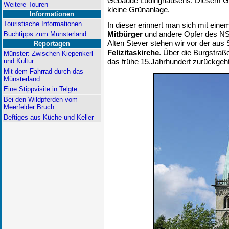
Gebäude Lüdinghausens. Diesem Geb
Weitere Touren
kleine Grünanlage.
Informationen
Touristische Informationen
In dieser erinnert man sich mit ein
Mitbürger
und andere Opfer des NS
Buchtipps zum Münsterland
Alten Stever stehen wir vor der aus
Reportagen
Felizitaskirche
. Über die Burgstraß
Münster: Zwischen Kiepenkerl
und Kultur
das frühe 15.Jahrhundert zurückgeht
Mit dem Fahrrad durch das
Münsterland
Eine Stippvisite in Telgte
Bei den Wildpferden vom
Meerfelder Bruch
Deftiges aus Küche und Keller