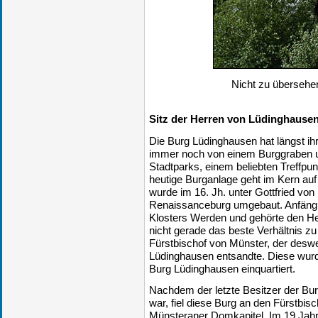
Nicht zu übersehen:
Sitz der Herren von Lüdinghause
Die Burg Lüdinghausen hat längst ih
immer noch von einem Burggraben um
Stadtparks, einem beliebten Treffpu
heutige Burganlage geht im Kern au
wurde im 16. Jh. unter Gottfried von
Renaissanceburg umgebaut. Anfängl
Klosters Werden und gehörte den He
nicht gerade das beste Verhältnis z
Fürstbischof von Münster, der desw
Lüdinghausen entsandte. Diese wur
Burg Lüdinghausen einquartiert.
Nachdem der letzte Besitzer der Bu
war, fiel diese Burg an den Fürstbi
Münsteraner Domkapitel. Im 19.Jahr