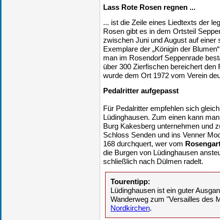
Lass Rote Rosen regnen ...
... ist die Zeile eines Liedtexts der
Rosen gibt es in dem Ortsteil Seppe
zwischen Juni und August auf einer s
Exemplare der „Königin der Blumen
man im Rosendorf Seppenrade besta
über 300 Zierfischen bereichert den
wurde dem Ort 1972 vom Verein deut
Pedalritter aufgepasst
Für Pedalritter empfehlen sich glei
Lüdinghausen. Zum einen kann man
Burg Kakesberg unternehmen und 
Schloss Senden und ins Venner Moor
168 durchquert, wer vom
Rosengar
die Burgen von Lüdinghausen ansteu
schließlich nach Dülmen radelt.
Tourentipp:
Lüdinghausen ist ein guter Ausg
Wanderweg zum "Versailles des M
Nordkirchen
.