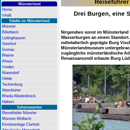
Reiseführer
Münsterland
Home
Drei Burgen, eine 
Inhalt
Städte im Münsterland
Münster
Nirgendwo sonst im Münsterland f
Billerbeck
Wasserburgen an einem Standort. 
Lüdinghausen
mittelalterlich geprägte Burg Visc
Steinfurt
Münsterlandmuseum untergebracht 
Gronau
zugängliche münsterländische Ade
Rheine
Renaissancestil erbaute Burg Lü
Ahaus
Vreden
Warendorf
Oelde
Tecklenburg
Ibbenbüren
Rheda-Wiedenbrück
Haltern
Sehenswertes
Rieselfelder Münster
Münster-Wolbeck
Klosteranlage Clarholz