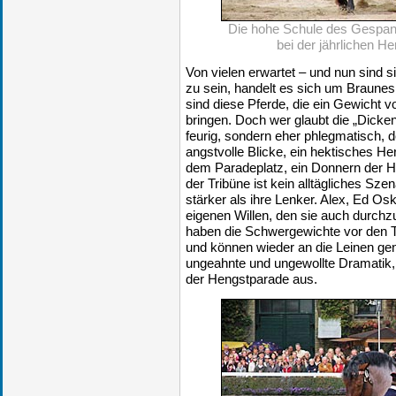
Die hohe Schule des Gespann
bei der jährlichen H
Von vielen erwartet – und nun sind s
zu sein, handelt es sich um Braunes
sind diese Pferde, die ein Gewicht 
bringen. Doch wer glaubt die „Dicken
feurig, sondern eher phlegmatisch, 
angstvolle Blicke, ein hektisches H
dem Paradeplatz, ein Donnern der H
der Tribüne ist kein alltägliches Sz
stärker als ihre Lenker. Alex, Ed Os
eigenen Willen, den sie auch durch
haben die Schwergewichte vor den 
und können wieder an die Leinen g
ungeahnte und ungewollte Dramatik,
der Hengstparade aus.