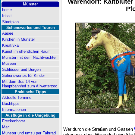
Warendorf: Kaltblüter 
Münster
Pf
home
Inhalt
Stadtplan
Sehenswertes und Touren
Aasee
Kirchen in Münster
Kreativkai
Kunst im öffentlichen Raum
Münster mit dem Nachtwächter
Museen
Schlösser und Burgen
Sehenswertes für Kinder
Mit dem Bus 14 vom
Hauptbahnhof zum Allwetterzoo
Praktische Tipps
Aktuelle Termine
Buchtipps
Informationen
Ausflüge in die Umgebung
Freckenhorst
Marl
Wer durch die Straßen und Gassen
Münster und umzu per Fahrrad
erkennen, dass Warendorf eine Stadt