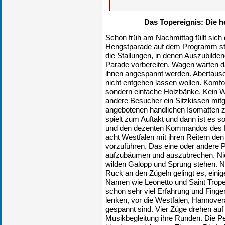
Das Topereignis: Die h
Schon früh am Nachmittag füllt sich
Hengstparade auf dem Programm steh
die Stallungen, in denen Auszubildend
Parade vorbereiten. Wagen warten 
ihnen angespannt werden. Abertausen
nicht entgehen lassen wollen. Komfor
sondern einfache Holzbänke. Kein Wu
andere Besucher ein Sitzkissen mitg
angebotenen handlichen Isomatten zu
spielt zum Auftakt und dann ist es 
und den dezenten Kommandos des Er
acht Westfalen mit ihren Reitern den
vorzuführen. Das eine oder andere P
aufzubäumen und auszubrechen. Nich
wilden Galopp und Sprung stehen. N
Ruck an den Zügeln gelingt es, einig
Namen wie Leonetto und Saint Trope
schon sehr viel Erfahrung und Finge
lenken, vor die Westfalen, Hannove
gespannt sind. Vier Züge drehen auf
Musikbegleitung ihre Runden. Die P