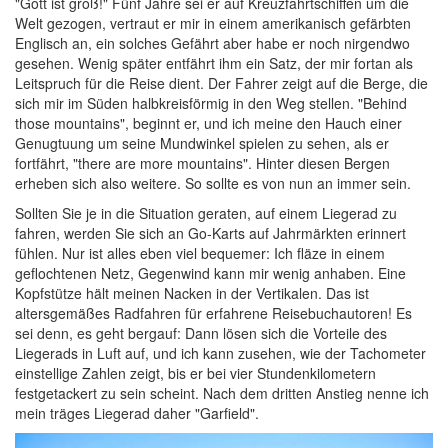
"Gott ist groß!" Fünf Jahre sei er auf Kreuzfahrtschiffen um die
Welt gezogen, vertraut er mir in einem amerikanisch gefärbten
Englisch an, ein solches Gefährt aber habe er noch nirgendwo
gesehen. Wenig später entfährt ihm ein Satz, der mir fortan als
Leitspruch für die Reise dient. Der Fahrer zeigt auf die Berge, die
sich mir im Süden halbkreisförmig in den Weg stellen. "Behind
those mountains", beginnt er, und ich meine den Hauch einer
Genugtuung um seine Mundwinkel spielen zu sehen, als er
fortfährt, "there are more mountains". Hinter diesen Bergen
erheben sich also weitere. So sollte es von nun an immer sein.
Sollten Sie je in die Situation geraten, auf einem Liegerad zu
fahren, werden Sie sich an Go-Karts auf Jahrmärkten erinnert
fühlen. Nur ist alles eben viel bequemer: Ich fläze in einem
geflochtenen Netz, Gegenwind kann mir wenig anhaben. Eine
Kopfstütze hält meinen Nacken in der Vertikalen. Das ist
altersgemäßes Radfahren für erfahrene Reisebuchautoren! Es
sei denn, es geht bergauf: Dann lösen sich die Vorteile des
Liegerads in Luft auf, und ich kann zusehen, wie der Tachometer
einstellige Zahlen zeigt, bis er bei vier Stundenkilometern
festgetackert zu sein scheint. Nach dem dritten Anstieg nenne ich
mein träges Liegerad daher "Garfield".