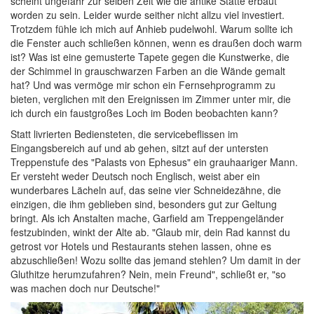
scheint ungefähr zur selben Zeit wie die antike Stätte erbaut
worden zu sein. Leider wurde seither nicht allzu viel investiert.
Trotzdem fühle ich mich auf Anhieb pudelwohl. Warum sollte ich
die Fenster auch schließen können, wenn es draußen doch warm
ist? Was ist eine gemusterte Tapete gegen die Kunstwerke, die
der Schimmel in grauschwarzen Farben an die Wände gemalt
hat? Und was vermöge mir schon ein Fernsehprogramm zu
bieten, verglichen mit den Ereignissen im Zimmer unter mir, die
ich durch ein faustgroßes Loch im Boden beobachten kann?
Statt livrierten Bediensteten, die servicebeflissen im
Eingangsbereich auf und ab gehen, sitzt auf der untersten
Treppenstufe des "Palasts von Ephesus" ein grauhaariger Mann.
Er versteht weder Deutsch noch Englisch, weist aber ein
wunderbares Lächeln auf, das seine vier Schneidezähne, die
einzigen, die ihm geblieben sind, besonders gut zur Geltung
bringt. Als ich Anstalten mache, Garfield am Treppengeländer
festzubinden, winkt der Alte ab. "Glaub mir, dein Rad kannst du
getrost vor Hotels und Restaurants stehen lassen, ohne es
abzuschließen! Wozu sollte das jemand stehlen? Um damit in der
Gluthitze herumzufahren? Nein, mein Freund", schließt er, "so
was machen doch nur Deutsche!"