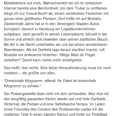
Mobiltelefone auf mich. Wahrscheinlich bin ich im türkischen
Internet bereits eine Berühmtheit. Um dem Trubel zu entfliehen,
biege ich zur Ovacık-Bucht ab, einem versteckten Fleckchen mit
genau einer geöffneten Pension. Dort treffe ich auf Mustafa.
Zweieinhalb Jahre hat er in den Vereinigten Staaten Autos
konzipiert, danach in Hamburg ein Logistikunternehmen
aufgebaut. Jetzt genießt er seinen Lebensabend, blinzelt in die
Sonne und streicht sich bisweilen über seinen stattlichen Bauch.
Bis tief in die Nacht unterhalten wir uns bei einem wunderbaren
Abendessen. Als ich Garfield tags darauf startklar mache, ruft
Mustafa mir anfeuernd hinterher: "Möge Allah dir Flügel
verleihen!" Damit kann nichts mehr schiefgehen.
Das heißt, fast nichts. Eine letzte Herausforderung muss ich noch
meistern – die größte von allen.
"Dreieinhalb Kilogramm,
effendi
. Ihr Paket ist dreieinhalb
Kilogramm zu schwer."
Der Postangestellte lässt nicht mit sich verhandeln. Also ritze ich
den sorgfältig gepackten Karton wieder auf und hole Garfields
Hinterrad, die Pedale und eine Satteltasche heraus. Im Laden
eines Freundes des Cousins des Postbeamten packe ich die
restlichen Teile in einen zweiten Karton und trotte zur Postfiliale