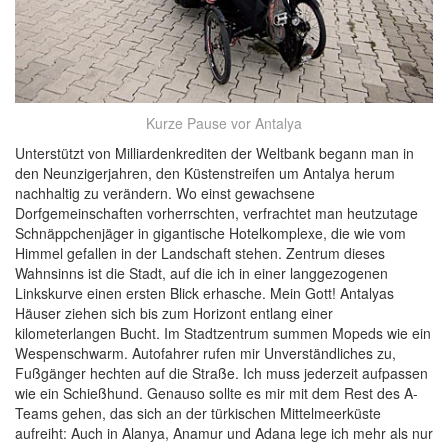
Kurze Pause vor Antalya
Unterstützt von Milliardenkrediten der Weltbank begann man in
den Neunzigerjahren, den Küstenstreifen um Antalya herum
nachhaltig zu verändern. Wo einst gewachsene
Dorfgemeinschaften vorherrschten, verfrachtet man heutzutage
Schnäppchenjäger in gigantische Hotelkomplexe, die wie vom
Himmel gefallen in der Landschaft stehen. Zentrum dieses
Wahnsinns ist die Stadt, auf die ich in einer langgezogenen
Linkskurve einen ersten Blick erhasche. Mein Gott! Antalyas
Häuser ziehen sich bis zum Horizont entlang einer
kilometerlangen Bucht. Im Stadtzentrum summen Mopeds wie ein
Wespenschwarm. Autofahrer rufen mir Unverständliches zu,
Fußgänger hechten auf die Straße. Ich muss jederzeit aufpassen
wie ein Schießhund. Genauso sollte es mir mit dem Rest des A-
Teams gehen, das sich an der türkischen Mittelmeerküste
aufreiht: Auch in Alanya, Anamur und Adana lege ich mehr als nur