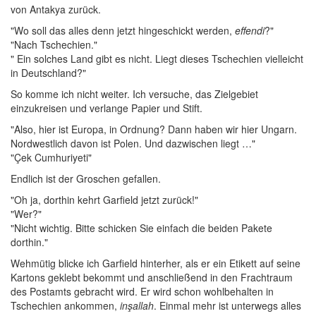
von Antakya zurück.
"Wo soll das alles denn jetzt hingeschickt werden,
effendi
?"
"Nach Tschechien."
" Ein solches Land gibt es nicht. Liegt dieses Tschechien vielleicht
in Deutschland?"
So komme ich nicht weiter. Ich versuche, das Zielgebiet
einzukreisen und verlange Papier und Stift.
"Also, hier ist Europa, in Ordnung? Dann haben wir hier Ungarn.
Nordwestlich davon ist Polen. Und dazwischen liegt …"
"Çek Cumhuriyeti"
Endlich ist der Groschen gefallen.
"Oh ja, dorthin kehrt Garfield jetzt zurück!"
"Wer?"
"Nicht wichtig. Bitte schicken Sie einfach die beiden Pakete
dorthin."
Wehmütig blicke ich Garfield hinterher, als er ein Etikett auf seine
Kartons geklebt bekommt und anschließend in den Frachtraum
des Postamts gebracht wird. Er wird schon wohlbehalten in
Tschechien ankommen,
inşallah
. Einmal mehr ist unterwegs alles