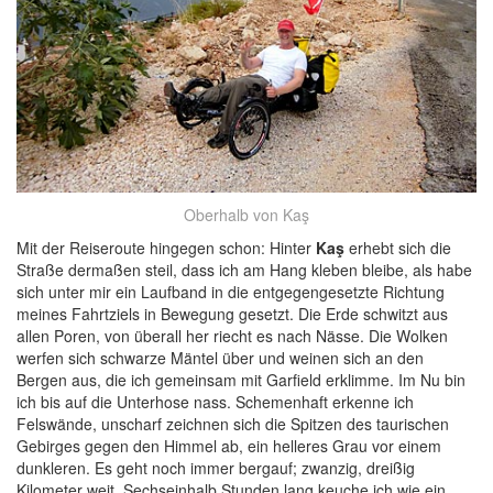
Oberhalb von Kaş
Mit der Reiseroute hingegen schon: Hinter
Kaş
erhebt sich die
Straße dermaßen steil, dass ich am Hang kleben bleibe, als habe
sich unter mir ein Laufband in die entgegengesetzte Richtung
meines Fahrtziels in Bewegung gesetzt. Die Erde schwitzt aus
allen Poren, von überall her riecht es nach Nässe. Die Wolken
werfen sich schwarze Mäntel über und weinen sich an den
Bergen aus, die ich gemeinsam mit Garfield erklimme. Im Nu bin
ich bis auf die Unterhose nass. Schemenhaft erkenne ich
Felswände, unscharf zeichnen sich die Spitzen des taurischen
Gebirges gegen den Himmel ab, ein helleres Grau vor einem
dunkleren. Es geht noch immer bergauf; zwanzig, dreißig
Kilometer weit. Sechseinhalb Stunden lang keuche ich wie ein