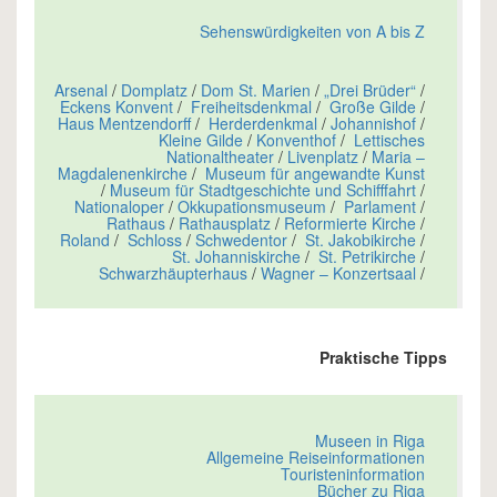
Sehenswürdigkeiten von A bis Z
Arsenal
/
Domplatz
/
Dom St. Marien
/
„Drei Brüder“
/
Eckens Konvent
/
Freiheitsdenkmal
/
Große Gilde
/
Haus Mentzendorff
/
Herderdenkmal
/
Johannishof
/
Kleine Gilde
/
Konventhof
/
Lettisches
Nationaltheater
/
Livenplatz
/
Maria –
Magdalenenkirche
/
Museum für angewandte Kunst
/
Museum für Stadtgeschichte und Schifffahrt
/
Nationaloper
/
Okkupationsmuseum
/
Parlament
/
Rathaus
/
Rathausplatz
/
Reformierte Kirche
/
Roland
/
Schloss
/
Schwedentor
/
St. Jakobikirche
/
St. Johanniskirche
/
St. Petrikirche
/
Schwarzhäupterhaus
/
Wagner – Konzertsaal
/
Praktische Tipps
Museen in Riga
Allgemeine Reiseinformationen
Touristeninformation
Bücher zu Riga