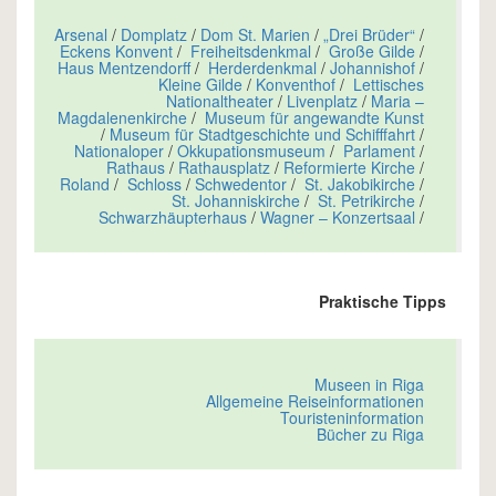
Arsenal
/
Domplatz
/
Dom St. Marien
/
„Drei Brüder“
/
Eckens Konvent
/
Freiheitsdenkmal
/
Große Gilde
/
Haus Mentzendorff
/
Herderdenkmal
/
Johannishof
/
Kleine Gilde
/
Konventhof
/
Lettisches
Nationaltheater
/
Livenplatz
/
Maria –
Magdalenenkirche
/
Museum für angewandte Kunst
/
Museum für Stadtgeschichte und Schifffahrt
/
Nationaloper
/
Okkupationsmuseum
/
Parlament
/
Rathaus
/
Rathausplatz
/
Reformierte Kirche
/
Roland
/
Schloss
/
Schwedentor
/
St. Jakobikirche
/
St. Johanniskirche
/
St. Petrikirche
/
Schwarzhäupterhaus
/
Wagner – Konzertsaal
/
Praktische Tipps
Museen in Riga
Allgemeine Reiseinformationen
Touristeninformation
Bücher zu Riga