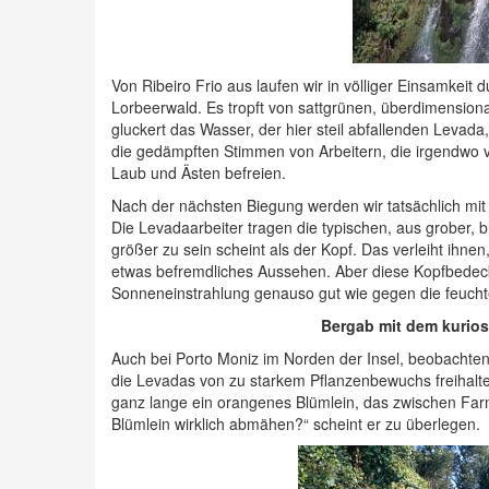
Von Ribeiro Frio aus laufen wir in völliger Einsamkeit
Lorbeerwald. Es tropft von sattgrünen, überdimensio
gluckert das Wasser, der hier steil abfallenden Levad
die gedämpften Stimmen von Arbeitern, die irgendwo 
Laub und Ästen befreien.
Nach der nächsten Biegung werden wir tatsächlich mit 
Die Levadaarbeiter tragen die typischen, aus grober,
größer zu sein scheint als der Kopf. Das verleiht ihne
etwas befremdliches Aussehen. Aber diese Kopfbedecku
Sonneneinstrahlung genauso gut wie gegen die feuchte
Bergab mit dem kurios
Auch bei Porto Moniz im Norden der Insel, beobachten w
die Levadas von zu starkem Pflanzenbewuchs freihalten 
ganz lange ein orangenes Blümlein, das zwischen Farn
Blümlein wirklich abmähen?“ scheint er zu überlegen.