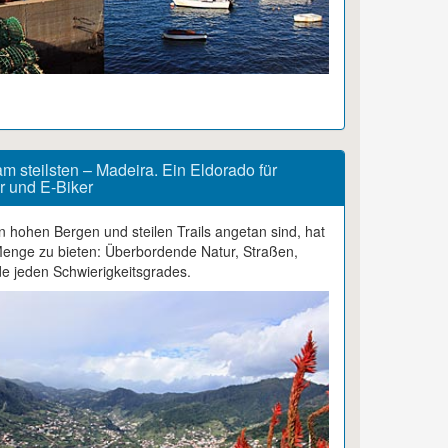
, am steilsten – Madeira. Ein Eldorado für
r und E-Biker
on hohen Bergen und steilen Trails angetan sind, hat
enge zu bieten: Überbordende Natur, Straßen,
 jeden Schwierigkeitsgrades.