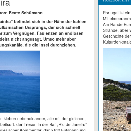
ira
Fotos: Beate Schümann
Portugal ist e
Mittelmeeranrai
ainha“ befindet sich in der Nähe der kahlen
Am Rande Europ
ulkanischen Ursprungs, der sich schnell
Strände, aber 
ar zum Vergnügen. Faulenzen an endlosen
Geschichte der
deira nicht angesagt. Umso mehr aber
Kulturdenkmäle
ngskanäle, die die Insel durchziehen.
 kleben nebeneinander, alle mit der gleichen,
eitsort: der Tresen in der Bar „Rio de Janeiro“
tugiesischer Kommentar, dann tritt Entspannung