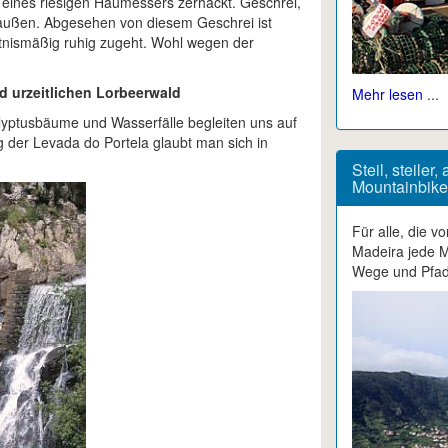
 eines riesigen Haumessers zerhackt. Geschrei,
außen. Abgesehen von diesem Geschrei ist
ltnismäßig ruhig zugeht. Wohl wegen der
 urzeitlichen Lorbeerwald
Mehr lesen
...
lyptusbäume und Wasserfälle begleiten uns auf
g der Levada do Portela glaubt man sich in
Steil, steiler
Mountainbike
Für alle, die v
Madeira jede M
Wege und Pfade