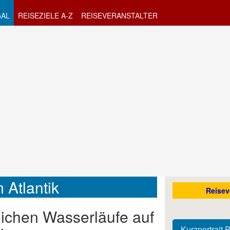
AL
REISEZIELE A-Z
REISEVERANSTALTER
 Atlantik
Reisev
lichen Wasserläufe auf
Kurzportrait 