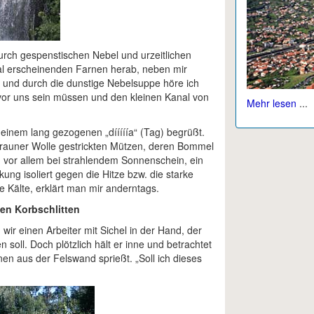
 durch gespenstischen Nebel und urzeitlichen
nal erscheinenden Farnen herab, neben mir
a, und durch die dunstige Nebelsuppe höre ich
vor uns sein müssen und den kleinen Kanal von
Mehr lesen
...
einem lang gezogenen „dííííía“ (Tag) begrüßt.
 brauner Wolle gestrickten Mützen, deren Bommel
n, vor allem bei strahlendem Sonnenschein, ein
ng isoliert gegen die Hitze bzw. die starke
 Kälte, erklärt man mir anderntags.
en Korbschlitten
ir einen Arbeiter mit Sichel in der Hand, der
soll. Doch plötzlich hält er inne und betrachtet
en aus der Felswand sprießt. „Soll ich dieses