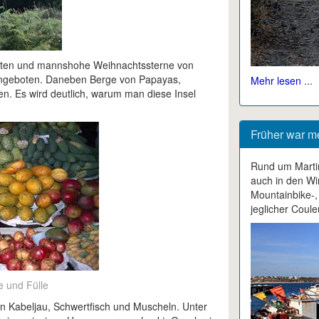
mpeten und mannshohe Weihnachtssterne von
ht angeboten. Daneben Berge von Papayas,
Mehr lesen
...
. Es wird deutlich, warum man diese Insel
Früher war m
Rund um Martin
auch in den W
Mountainbike-,
jeglicher Coule
e und Fülle
on Kabeljau, Schwertfisch und Muscheln. Unter