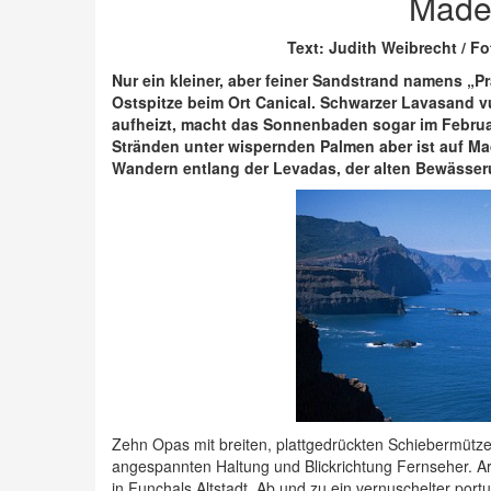
Made
Text: Judith Weibrecht / 
Nur ein kleiner, aber feiner Sandstrand namens „Pr
Ostspitze beim Ort Canical. Schwarzer Lavasand v
aufheizt, macht das Sonnenbaden sogar im Febru
Stränden unter wispernden Palmen aber ist auf Ma
Wandern entlang der Levadas, der alten Bewässeru
Zehn Opas mit breiten, plattgedrückten Schiebermützen
angespannten Haltung und Blickrichtung Fernseher. Arb
in Funchals Altstadt. Ab und zu ein vernuschelter por