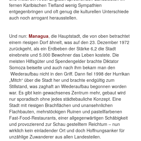
fernen Karibischen Tiefland wenig Sympathien
entgegenbringen und oft genug die kulturellen Unterschiede
auch noch arrogant herausstellen.
Und nun:
Managua
, die Hauptstadt, die von oben betrachtet
einem riesigen Dorf ähnelt, was auf den 23. Dezember 1972
zurückgeht, als ein Erdbeben der Stärke 6,2 die Stadt
einebnete und 5.000 Bewohner das Leben kostete. Die
meisten Hilfsgüter und Spendengelder brachte Diktator
Somoza beiseite und auch nach ihm bekam man den
Wiederaufbau nicht in den Griff. Dann fiel 1998 der Hurrikan
„Mitch“ über die Stadt her und brachte endgültig zum
Stillstand, was zaghaft an Wiederaufbau begonnen worden
war. Es gibt kein gewachsenes Zentrum mehr, gebaut wird
nur sporadisch ohne jedes städtebauliche Konzept. Eine
Stadt mit riesigen Brachflächen und unansehnlichen
Flachbauten, mehrstöckigen Ruinen und pastellfarbenen
Fast-Food-Restaurants, einer allgegenwärtigen Schäbigkeit
und provozierend zur Schau gestelltem Reichtum – nun
wirklich kein einladender Ort und doch Hoffnungsanker für
unzählige Zuwanderer aus allen Landesteilen.