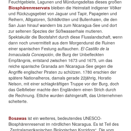
Feuchtgebiete, Lagunen und Mündungsdeltas dieses großen
Biosphärenreservats
bleiben die Heimstatt indigener Völker
und Rückzugsgebiet von Jaguar und Tapir, Papageien und
Reihern, Alligatoren, Schildkröten und Bullenhaien, die den
San Juan hinauf wandern bis zum Nicaragua-See und dort
zur seltenen Spezies der Süßwasserhaie mutieren.
Spektakulär die Bootsfahrt durch diese Flusslandschaft, wenn
dann noch unvermittelt aus dem Morgendunst die Ruinen
einer spanischen Festung auftauchen.
El Castillo de la
Inmaculada Concepción
, die Burg der Unbefleckten
Empfängnis, entstand zwischen 1673 und 1675, um das
reiche spanische Granada am Nicaragua-See gegen die
Angriffe englischer Piraten zu schützen. 1780 erschien der
spätere Nationalheros, damals gerade 22jährig, Horatio
Nelson, mit einer schlagkräftigen Truppe vor der Burg, doch
das Gelbfieber machte den Engländern einen Strich durch
die Rechnung. Etliche wurden dahingerafft, das Unternehmen
scheiterte.
Bosawas
ist ein weiteres, bedeutendes UNESCO-
Biosphärenreservat im nördlichen Nicaragua. Es ist Teil des
„Zentralamerikanischen Biologischen Korridors“. Die vom