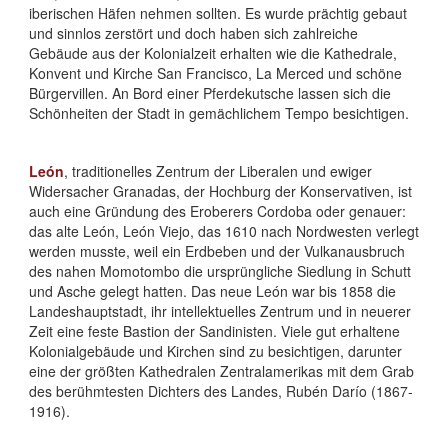
iberischen Häfen nehmen sollten. Es wurde prächtig gebaut
und sinnlos zerstört und doch haben sich zahlreiche
Gebäude aus der Kolonialzeit erhalten wie die Kathedrale,
Konvent und Kirche San Francisco, La Merced und schöne
Bürgervillen. An Bord einer Pferdekutsche lassen sich die
Schönheiten der Stadt in gemächlichem Tempo besichtigen.
León
, traditionelles Zentrum der Liberalen und ewiger
Widersacher Granadas, der Hochburg der Konservativen, ist
auch eine Gründung des Eroberers Cordoba oder genauer:
das alte León, León Viejo, das 1610 nach Nordwesten verlegt
werden musste, weil ein Erdbeben und der Vulkanausbruch
des nahen Momotombo die ursprüngliche Siedlung in Schutt
und Asche gelegt hatten. Das neue León war bis 1858 die
Landeshauptstadt, ihr intellektuelles Zentrum und in neuerer
Zeit eine feste Bastion der Sandinisten. Viele gut erhaltene
Kolonialgebäude und Kirchen sind zu besichtigen, darunter
eine der größten Kathedralen Zentralamerikas mit dem Grab
des berühmtesten Dichters des Landes, Rubén Darío (1867-
1916).