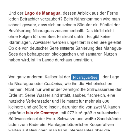
Und der
Lago de Managua
, dessen Anblick aus der Ferne
jeden Betrachter verzaubert? Beim Näherkommen wird man
schnell gewahr, dass sich an seinem Südufer ein Fünftel der
Bevölkerung Nicaraguas zusammenballt. Das bleibt nicht
ohne Folgen für den See. Er siecht dahin. Es gibt keine
Kläranlagen, Abwässer werden ungefiltert in den See geleitet.
Ob die von deutscher Seite initiierte Sanierung des Managua-
Sees den behaupteten ökologischen und sanitären Nutzen
haben wird, ist im Lande durchaus umstritten.
Von ganz anderem Kaliber ist der
, der Lago
Nicaragua-See
de Nicaragua oder
Cocibolca
, wie ihn die Einheimischen
nennen. Nicht nur weil er der zehntgrößte Süßwassersee der
Erde ist. Seine Wasser sind intakt, sauber, fischreich, eine
nützliche Verkehrsader und Heimstatt für mehr als 600
kleinere und größere Inseln, darunter die von zwei Vulkanen
gekrönte
Isla de Ometepe
, mit 277 km² größte vulkanische
Süßwasserinsel der Erde. Schwarze und weiße Sandstrände
laden zum Bade ein. Plantagen bäuerlicher Kooperativen
warten auf Besucher, man kann Interessantes über die