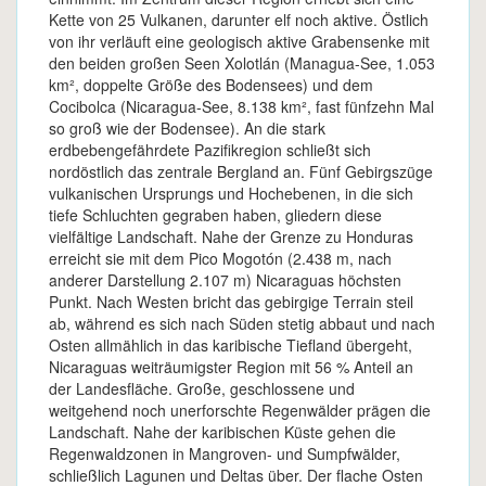
Kette von 25 Vulkanen, darunter elf noch aktive. Östlich
von ihr verläuft eine geologisch aktive Grabensenke mit
den beiden großen Seen Xolotlán (Managua-See, 1.053
km², doppelte Größe des Bodensees) und dem
Cocibolca (Nicaragua-See, 8.138 km², fast fünfzehn Mal
so groß wie der Bodensee). An die stark
erdbebengefährdete Pazifikregion schließt sich
nordöstlich das zentrale Bergland an. Fünf Gebirgszüge
vulkanischen Ursprungs und Hochebenen, in die sich
tiefe Schluchten gegraben haben, gliedern diese
vielfältige Landschaft. Nahe der Grenze zu Honduras
erreicht sie mit dem Pico Mogotón (2.438 m, nach
anderer Darstellung 2.107 m) Nicaraguas höchsten
Punkt. Nach Westen bricht das gebirgige Terrain steil
ab, während es sich nach Süden stetig abbaut und nach
Osten allmählich in das karibische Tiefland übergeht,
Nicaraguas weiträumigster Region mit 56 % Anteil an
der Landesfläche. Große, geschlossene und
weitgehend noch unerforschte Regenwälder prägen die
Landschaft. Nahe der karibischen Küste gehen die
Regenwaldzonen in Mangroven- und Sumpfwälder,
schließlich Lagunen und Deltas über. Der flache Osten