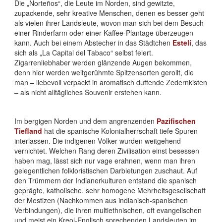
Die „Norteños“, die Leute im Norden, sind gewitzte,
zupackende, sehr kreative Menschen, denen es besser geht
als vielen ihrer Landsleute, wovon man sich bei dem Besuch
einer Rinderfarm oder einer Kaffee-Plantage überzeugen
kann. Auch bei einem Abstecher in das Städtchen
Estelí
, das
sich als „La Capital del Tabaco“ selbst feiert.
Zigarrenliebhaber werden glänzende Augen bekommen,
denn hier werden weitgerühmte Spitzensorten gerollt, die
man – liebevoll verpackt in aromatisch duftende Zedernkisten
– als nicht alltägliches Souvenir erstehen kann.
Im bergigen Norden und dem angrenzenden
Pazifischen
Tiefland
hat die spanische Kolonialherrschaft tiefe Spuren
interlassen. Die indigenen Völker wurden weitgehend
vernichtet. Welchen Rang deren Zivilisation einst besessen
haben mag, lässt sich nur vage erahnen, wenn man ihren
gelegentlichen folkloristischen Darbietungen zuschaut. Auf
den Trümmern der Indianerkulturen entstand die spanisch
geprägte, katholische, sehr homogene Mehrheitsgesellschaft
der Mestizen (Nachkommen aus indianisch-spanischen
Verbindungen), die ihren multiethnischen, oft evangelischen
und meist ein Kreol-Englisch sprechenden Landsleuten im