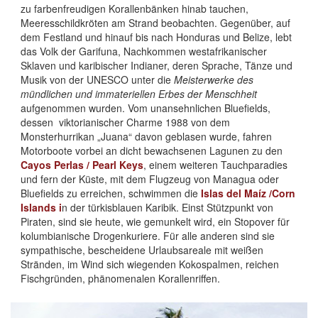
zu farbenfreudigen Korallenbänken hinab tauchen,
Meeresschildkröten am Strand beobachten. Gegenüber, auf
dem Festland und hinauf bis nach Honduras und Belize, lebt
das Volk der Garifuna, Nachkommen westafrikanischer
Sklaven und karibischer Indianer, deren Sprache, Tänze und
Musik von der UNESCO unter die
Meisterwerke des
mündlichen und immateriellen Erbes der Menschheit
aufgenommen wurden. Vom unansehnlichen Bluefields,
dessen viktorianischer Charme 1988 von dem
Monsterhurrikan „Juana“ davon geblasen wurde, fahren
Motorboote vorbei an dicht bewachsenen Lagunen zu den
Cayos Perlas / Pearl Keys
, einem weiteren Tauchparadies
und fern der Küste, mit dem Flugzeug von Managua oder
Bluefields zu erreichen, schwimmen die
Islas del Maíz /Corn
Islands i
n der türkisblauen Karibik. Einst Stützpunkt von
Piraten, sind sie heute, wie gemunkelt wird, ein Stopover für
kolumbianische Drogenkuriere. Für alle anderen sind sie
sympathische, bescheidene Urlaubsareale mit weißen
Stränden, im Wind sich wiegenden Kokospalmen, reichen
Fischgründen, phänomenalen Korallenriffen.