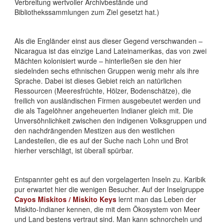
Verbreitung wertvoller Archivbestände und
Bibliothekssammlungen zum Ziel gesetzt hat.)
Als die Engländer einst aus dieser Gegend verschwanden –
Nicaragua ist das einzige Land Lateinamerikas, das von zwei
Mächten kolonisiert wurde – hinterließen sie den hier
siedelnden sechs ethnischen Gruppen wenig mehr als ihre
Sprache. Dabei ist dieses Gebiet reich an natürlichen
Ressourcen (Meeresfrüchte, Hölzer, Bodenschätze), die
freilich von ausländischen Firmen ausgebeutet werden und
die als Tagelöhner angeheuerten Indianer gleich mit. Die
Unversöhnlichkeit zwischen den indigenen Volksgruppen und
den nachdrängenden Mestizen aus den westlichen
Landesteilen, die es auf der Suche nach Lohn und Brot
hierher verschlägt, ist überall spürbar.
Entspannter geht es auf den vorgelagerten Inseln zu. Karibik
pur erwartet hier die wenigen Besucher. Auf der Inselgruppe
Cayos Miskitos / Miskito Keys
lernt man das Leben der
Miskito-Indianer kennen, die mit dem Ökosystem von Meer
und Land bestens vertraut sind. Man kann schnorcheln und