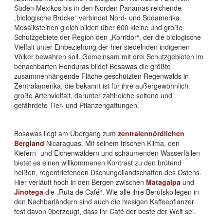
Süden Mexikos bis in den Norden Panamas reichende
„biologische Brücke“ verbindet Nord- und Südamerika.
Mosaiksteinen gleich bilden über 600 kleine und große
Schutzgebiete der Region den „Korridor“, der die biologische
Vielfalt unter Einbeziehung der hier siedelnden indigenen
Völker bewahren soll. Gemeinsam mit drei Schutzgebieten im
benachbarten Honduras bildet Bosawas die größte
zusammenhängende Fläche geschützten Regenwalds in
Zentralamerika, die bekannt ist für ihre außergewöhnlich
große Artenvielfalt, darunter zahlreiche seltene und
gefährdete Tier- und Pflanzengattungen.
Bosawas liegt am Übergang zum
zentralennördlichen
Bergland
Nicaraguas. Mit seinem frischen Klima, den
Kiefern- und Eichenwäldern und schäumenden Wasserfällen
bietet es einen willkommenen Kontrast zu den brütend
heißen, regentriefenden Dschungellandschaften des Ostens.
Hier verläuft hoch in den Bergen zwischen
Matagalpa
und
Jinotega
die „Ruta de Café“. Wie alle ihre Berufskollegen in
den Nachbarländern sind auch die hiesigen Kaffeepflanzer
fest davon überzeugt, dass ihr Café der beste der Welt sei.