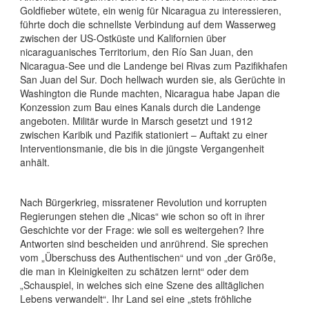
Goldfieber wütete, ein wenig für Nicaragua zu interessieren,
führte doch die schnellste Verbindung auf dem Wasserweg
zwischen der US-Ostküste und Kalifornien über
nicaraguanisches Territorium, den Río San Juan, den
Nicaragua-See und die Landenge bei Rivas zum Pazifikhafen
San Juan del Sur. Doch hellwach wurden sie, als Gerüchte in
Washington die Runde machten, Nicaragua habe Japan die
Konzession zum Bau eines Kanals durch die Landenge
angeboten. Militär wurde in Marsch gesetzt und 1912
zwischen Karibik und Pazifik stationiert – Auftakt zu einer
Interventionsmanie, die bis in die jüngste Vergangenheit
anhält.
Nach Bürgerkrieg, missratener Revolution und korrupten
Regierungen stehen die „Nicas“ wie schon so oft in ihrer
Geschichte vor der Frage: wie soll es weitergehen? Ihre
Antworten sind bescheiden und anrührend. Sie sprechen
vom „Überschuss des Authentischen“ und von „der Größe,
die man in Kleinigkeiten zu schätzen lernt“ oder dem
„Schauspiel, in welches sich eine Szene des alltäglichen
Lebens verwandelt“. Ihr Land sei eine „stets fröhliche