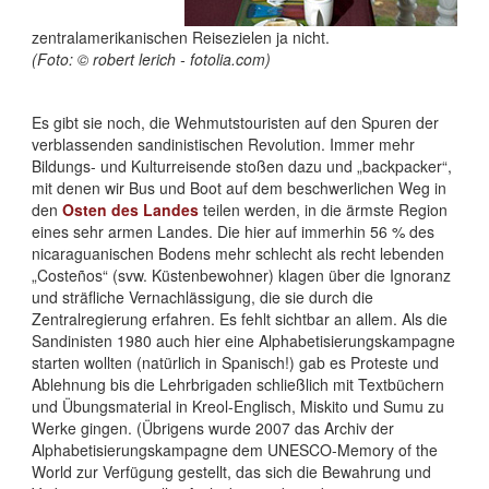
zentralamerikanischen Reisezielen ja nicht.
(Foto: © robert lerich - fotolia.com)
Es gibt sie noch, die Wehmutstouristen auf den Spuren der
verblassenden sandinistischen Revolution. Immer mehr
Bildungs- und Kulturreisende stoßen dazu und „backpacker“,
mit denen wir Bus und Boot auf dem beschwerlichen Weg in
den
Osten des Landes
teilen werden, in die ärmste Region
eines sehr armen Landes. Die hier auf immerhin 56 % des
nicaraguanischen Bodens mehr schlecht als recht lebenden
„Costeños“ (svw. Küstenbewohner) klagen über die Ignoranz
und sträfliche Vernachlässigung, die sie durch die
Zentralregierung erfahren. Es fehlt sichtbar an allem. Als die
Sandinisten 1980 auch hier eine Alphabetisierungskampagne
starten wollten (natürlich in Spanisch!) gab es Proteste und
Ablehnung bis die Lehrbrigaden schließlich mit Textbüchern
und Übungsmaterial in Kreol-Englisch, Miskito und Sumu zu
Werke gingen. (Übrigens wurde 2007 das Archiv der
Alphabetisierungskampagne dem UNESCO-Memory of the
World zur Verfügung gestellt, das sich die Bewahrung und