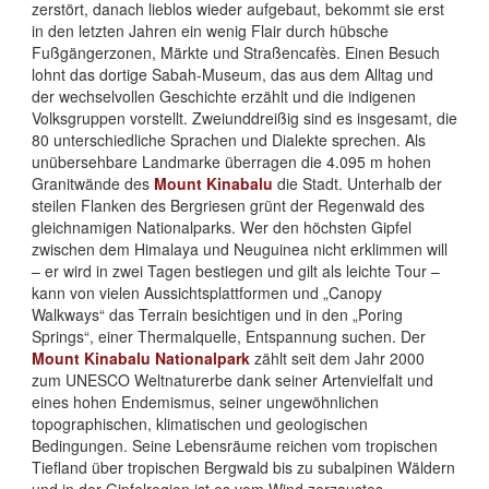
zerstört, danach lieblos wieder aufgebaut, bekommt sie erst
in den letzten Jahren ein wenig Flair durch hübsche
Fußgängerzonen, Märkte und Straßencafès. Einen Besuch
lohnt das dortige Sabah-Museum, das aus dem Alltag und
der wechselvollen Geschichte erzählt und die indigenen
Volksgruppen vorstellt. Zweiunddreißig sind es insgesamt, die
80 unterschiedliche Sprachen und Dialekte sprechen. Als
unübersehbare Landmarke überragen die 4.095 m hohen
Granitwände des
Mount Kinabalu
die Stadt. Unterhalb der
steilen Flanken des Bergriesen grünt der Regenwald des
gleichnamigen Nationalparks. Wer den höchsten Gipfel
zwischen dem Himalaya und Neuguinea nicht erklimmen will
– er wird in zwei Tagen bestiegen und gilt als leichte Tour –
kann von vielen Aussichtsplattformen und „Canopy
Walkways“ das Terrain besichtigen und in den „Poring
Springs“, einer Thermalquelle, Entspannung suchen. Der
Mount Kinabalu Nationalpark
zählt seit dem Jahr 2000
zum UNESCO Weltnaturerbe dank seiner Artenvielfalt und
eines hohen Endemismus, seiner ungewöhnlichen
topographischen, klimatischen und geologischen
Bedingungen. Seine Lebensräume reichen vom tropischen
Tiefland über tropischen Bergwald bis zu subalpinen Wäldern
und in der Gipfelregion ist es vom Wind zerzaustes,