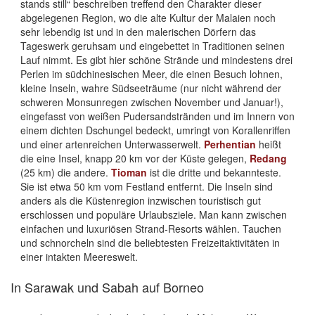
stands still“ beschreiben treffend den Charakter dieser
abgelegenen Region, wo die alte Kultur der Malaien noch
sehr lebendig ist und in den malerischen Dörfern das
Tageswerk geruhsam und eingebettet in Traditionen seinen
Lauf nimmt. Es gibt hier schöne Strände und mindestens drei
Perlen im südchinesischen Meer, die einen Besuch lohnen,
kleine Inseln, wahre Südseeträume (nur nicht während der
schweren Monsunregen zwischen November und Januar!),
eingefasst von weißen Pudersandstränden und im Innern von
einem dichten Dschungel bedeckt, umringt von Korallenriffen
und einer artenreichen Unterwasserwelt.
Perhentian
heißt
die eine Insel, knapp 20 km vor der Küste gelegen,
Redang
(25 km) die andere.
Tioman
ist die dritte und bekannteste.
Sie ist etwa 50 km vom Festland entfernt. Die Inseln sind
anders als die Küstenregion inzwischen touristisch gut
erschlossen und populäre Urlaubsziele. Man kann zwischen
einfachen und luxuriösen Strand-Resorts wählen. Tauchen
und schnorcheln sind die beliebtesten Freizeitaktivitäten in
einer intakten Meereswelt.
In Sarawak und Sabah auf Borneo