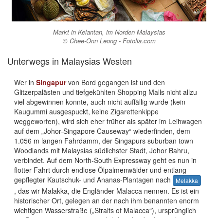
Markt in Kelantan, im Norden Malaysias
© Chee-Onn Leong - Fotolia.com
Unterwegs in Malaysias Westen
Wer in
Singapur
von Bord gegangen ist und den
Glitzerpalästen und tiefgekühlten Shopping Malls nicht allzu
viel abgewinnen konnte, auch nicht auffällig wurde (kein
Kaugummi ausgespuckt, keine Zigarettenkippe
weggeworfen), wird sich eher früher als später im Leihwagen
auf dem „Johor-Singapore Causeway“ wiederfinden, dem
1.056 m langen Fahrdamm, der Singapurs suburban town
Woodlands mit Malaysias südlichster Stadt, Johor Bahru,
verbindet. Auf dem North-South Expressway geht es nun in
flotter Fahrt durch endlose Ölpalmenwälder und entlang
gepflegter Kautschuk- und Ananas-Plantagen nach
Melakka
, das wir Malakka, die Engländer Malacca nennen. Es ist ein
historischer Ort, gelegen an der nach ihm benannten enorm
wichtigen Wasserstraße („Straits of Malacca“), ursprünglich