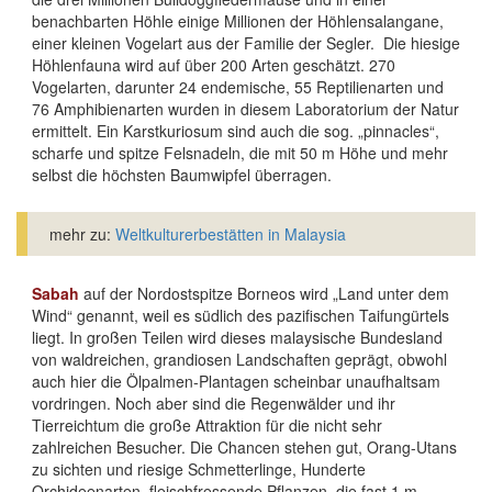
benachbarten Höhle einige Millionen der Höhlensalangane,
einer kleinen Vogelart aus der Familie der Segler. Die hiesige
Höhlenfauna wird auf über 200 Arten geschätzt. 270
Vogelarten, darunter 24 endemische, 55 Reptilienarten und
76 Amphibienarten wurden in diesem Laboratorium der Natur
ermittelt. Ein Karstkuriosum sind auch die sog. „pinnacles“,
scharfe und spitze Felsnadeln, die mit 50 m Höhe und mehr
selbst die höchsten Baumwipfel überragen.
mehr zu:
Weltkulturerbestätten in Malaysia
Sabah
auf der Nordostspitze Borneos wird „Land unter dem
Wind“ genannt, weil es südlich des pazifischen Taifungürtels
liegt. In großen Teilen wird dieses malaysische Bundesland
von waldreichen, grandiosen Landschaften geprägt, obwohl
auch hier die Ölpalmen-Plantagen scheinbar unaufhaltsam
vordringen. Noch aber sind die Regenwälder und ihr
Tierreichtum die große Attraktion für die nicht sehr
zahlreichen Besucher. Die Chancen stehen gut, Orang-Utans
zu sichten und riesige Schmetterlinge, Hunderte
Orchideenarten, fleischfressende Pflanzen, die fast 1 m