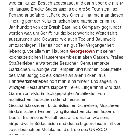
wird ein kurzer Besuch abgestattet und dann über die mit 14
km längste Brücke Südostasiens die große Touristeninsel
Penang angefahren. „Perle des Orients“ nannte man diesen
„melting pot“ der Kulturen schon bald nachdem er im 18.
Jahrhundert von der British East India Company gegründet
worden war, um Schiffe für die beschwerliche Weiterfahrt
auszurüsten und Gewürze wie auch Tee und Baumwolle
umzuschlagen. Hier ist noch ein gut Teil Vergangenheit
lebendig, vor allem im Hauptort
Georgetown
mit seinen
kolonialzeitlichen Häuserensembles in alten Gassen. Pralles
Straßenleben erwartet die Besucher, Gemüsemärkte,
Garküchen, Gläubige vor Tempeln und Kirchen, Spielsteine
des Mah-Jongg-Spiels klacken an allen Ecken, aus
Handwerksbetrieben hört man`s hämmern und sägen, in
winzigen Restaurants klappern Teller. Eingerahmt wird das
Ganze von viktorianisch geprägter Architektur, von
malaiischen, indischen oder chinesischen
Geschäftsfassaden, buddhistischen Schreinen, Moscheen,
hinduistischen Tempeln, anglikanischen Gotteshäusern.
Das ist historische Vielfalt, bestens erhalten wie sonst
nirgendwo in Südostasien und deshalb gemeinsam mit dem
zuvor besuchten Melaka auf die Liste des UNESCO