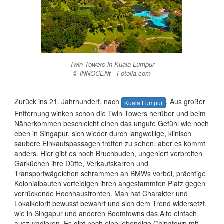
Twin Towers in Kuala Lumpur
© iNNOCENt - Fotolia.com
Zurück ins 21. Jahrhundert, nach
. Aus großer
Kuala Lumpur
Entfernung winken schon die Twin Towers herüber und beim
Näherkommen beschleicht einen das ungute Gefühl wie noch
eben in Singapur, sich wieder durch langweilige, klinisch
saubere Einkaufspassagen trotten zu sehen, aber es kommt
anders. Hier gibt es noch Bruchbuden, ungeniert verbreiten
Garküchen ihre Düfte, Verkaufskarren und
Transportwägelchen schrammen an BMWs vorbei, prächtige
Kolonialbauten verteidigen ihren angestammten Platz gegen
vorrückende Hochhausfronten. Man hat Charakter und
Lokalkolorit bewusst bewahrt und sich dem Trend widersetzt,
wie in Singapur und anderen Boomtowns das Alte einfach
auszuradieren. Es gibt noch eine lebendige Chinatown mit