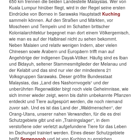
650 km trennen die beiden Landesteile Malaysias. Wer von
Kuala Lumpur hinüber fliegt, wird in der Regel seine ersten
Eindrücke von Borneo in Sarawaks Hauptstadt
Kuching
sammeln können. Auf den Straßen und Märkten, vor
Moscheen und Tempeln und im Schatten britischer
Kolonialarchitektur begegnet man dort einem Völkergemisch,
wie man es auf der Halbinsel nicht zu sehen bekommt.
Neben Malaien und relativ wenigen Indern, aber vielen
Chinesen sowie Arabern und Europäern trifft man auf
Angehörige der indigenen Dayak-Völker. Häufig sind es Iban
und Bidayuh, seltener Stammesmitglieder der Melanau und
der Kelabit und das sind nur vier der mindestens 21
Volksgruppen Sarawaks. Dieser größte Bundesstaat
Malaysias, das „Land des Nashornvogels“ und der
unberührten Regenwälder birgt noch viele Geheimnisse, wie
sich immer wieder zeigt, wenn bis dahin unbekannte Pflanzen
entdeckt und Tiere aufgespürt werden, die noch niemand
zuvor sah. Und es ist das Land der „Waldmenschen“, der
Orang-Utans, unserer nahen Verwandten, für die es drei
Schutzgebiete gibt und ein „Trainingslager“, in dem
verstoßene oder verletzt aufgefundene Tiere für das Leben
im Dschungel trainiert werden. Eines dieser Schutzgebiete
heißt
Semenggoh
und ist von Kuching zu erreichen.