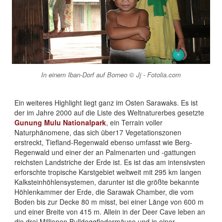
In einem Iban-Dorf auf Borneo © Jj - Fotolia.com
Ein weiteres Highlight liegt ganz im Osten Sarawaks. Es ist
der im Jahre 2000 auf die Liste des Weltnaturerbes gesetzte
Gunung Mulu Nationalpark
, ein Terrain voller
Naturphänomene, das sich über17 Vegetationszonen
erstreckt, Tiefland-Regenwald ebenso umfasst wie Berg-
Regenwald und einer der an Palmenarten und -gattungen
reichsten Landstriche der Erde ist. Es ist das am intensivsten
erforschte tropische Karstgebiet weltweit mit 295 km langen
Kalksteinhöhlensystemen, darunter ist die größte bekannte
Höhlenkammer der Erde, die Sarawak Chamber, die vom
Boden bis zur Decke 80 m misst, bei einer Länge von 600 m
und einer Breite von 415 m. Allein in der Deer Cave leben an
die drei Millionen Bulldoggfledermäuse und in einer