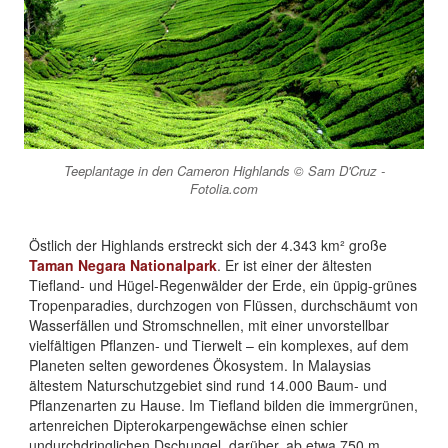
Teeplantage in den Cameron Highlands © Sam D'Cruz -
Fotolia.com
Östlich der Highlands erstreckt sich der 4.343 km² große
Taman Negara Nationalpark
. Er ist einer der ältesten
Tiefland- und Hügel-Regenwälder der Erde, ein üppig-grünes
Tropenparadies, durchzogen von Flüssen, durchschäumt von
Wasserfällen und Stromschnellen, mit einer unvorstellbar
vielfältigen Pflanzen- und Tierwelt – ein komplexes, auf dem
Planeten selten gewordenes Ökosystem. In Malaysias
ältestem Naturschutzgebiet sind rund 14.000 Baum- und
Pflanzenarten zu Hause. Im Tiefland bilden die immergrünen,
artenreichen Dipterokarpengewächse einen schier
undurchdringlichen Dschungel, darüber, ab etwa 750 m