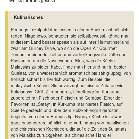
Weltkulturerbes gesetzt.
Kulinarisches
Penangs Lokalpatrioten lassen in einem Punkt nicht mit sich
reden. Nirgendwo, behaupten sie selbstbewusst, könne man
in diesem Land besser speisen als auf ihrer Heimatinsel und
zwar am Gurney Drive, wo sich die Open-Air-Gourmet-
Tempel aneinander reihen und verheißungsvolle Düfte den
Passanten um die Nase wehen. Alles, was die Küche
Malaysias zu bieten habe, finde man hier und nur in bester
Qualität, von unwiderstehlich aromatisch bis saftig-üppig, von
höllisch scharf bis herrlich würzig. Zum Beispiel die
malaysische Küche. Sie bevorzugt heimische Zutaten wie
Kokosnuss, Chili, Zitronengras, Limettengrün, Kurkuma,
zubereitet mit Fisch oder Fleisch und Gemüse. Einer der
Favoriten ist „Satay“, in Kurkuma mariniertes Fleisch, auf
Spieße gesteckt und über dem Holzkohlengrill geröstet,
begleitet von einem Erdnussdip. Nyonya-Küche ist etwas
ganz besonderes, nämlich eine Verbindung von malaiischen
und chinesischen Kochideen, die auf die Zeit des Sultanats
von Malakka zurückgehen, als chinesische Händler