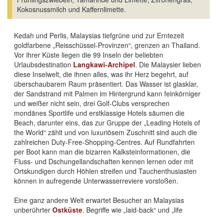
Kokosnussmilch und Kaffernlimette.
Kedah und Perlis, Malaysias tiefgrüne und zur Erntezeit
goldfarbene „Reisschüssel-Provinzen“, grenzen an Thailand.
Vor ihrer Küste liegen die 99 Inseln der beliebten
Urlaubsdestination
Langkawi-Archipel
. Die Malaysier lieben
diese Inselwelt, die ihnen alles, was ihr Herz begehrt, auf
überschaubarem Raum präsentiert. Das Wasser ist glasklar,
der Sandstrand mit Palmen im Hintergrund kann feinkörniger
und weißer nicht sein, drei Golf-Clubs versprechen
mondänes Sportlife und erstklassige Hotels säumen die
Beach, darunter eins, das zur Gruppe der „Leading Hotels of
the World“ zählt und von luxuriösem Zuschnitt sind auch die
zahlreichen Duty-Free-Shopping-Centres. Auf Rundfahrten
per Boot kann man die bizarren Kalksteinformationen, die
Fluss- und Dschungellandschaften kennen lernen oder mit
Ortskundigen durch Höhlen streifen und Tauchenthusiasten
können in aufregende Unterwasserreviere vorstoßen.
Eine ganz andere Welt erwartet Besucher an Malaysias
unberührter
Ostküste
. Begriffe wie „laid-back“ und „life