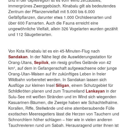
immergrünes Zwerggebüsch. Kinabalu gilt als bedeutendes
Zentrum der Pflanzenvielfalt mit 5.000 bis 6.000
Gefäßpflanzen, darunter etwa 1.000 Orchideenarten und
über 600 Farnarten. Auch die Fauna erreicht eine
ungewöhnliche Vielfalt, allein 326 Vogelarten wurden gezählt
und 112 Säugetierarten.
Von Kota Kinabalu ist es ein 45-Minuten-Flug nach
Sandakan
. In der Nähe liegt die Auswilderungsstation für
Orang-Utans,
Sepilok
, ein riesig großes Gelände von 42
km², auf dem in Gefangenschaft aufgewachsene oder junge
Orang-Utan-Waisen auf ihr zukünftiges Leben in freier
Wildbahn vorbereitet werden. In Sandakan lassen sich
Ausflüge zur kleinen Insel
Siligan
, einem Schutzgebiet für
Schildkröten planen und zum Traumeiland
Lankayan
in der
Sulu-See mit weißen Stränden und im Wind sich wiegenden
Kasuarinen-Bäumen, die Zweige haben wie Schachtelhalme.
Korallen, Riffe, Steilwände und eine atemberaubende Fülle
exotischen Meeresgetiers lässt die Herzen von Tauchern und
Schnorchlern höher schlagen – hier wie in vielen anderen
Tauchrevieren rund um Sabah. Herausragend unter ihnen ist