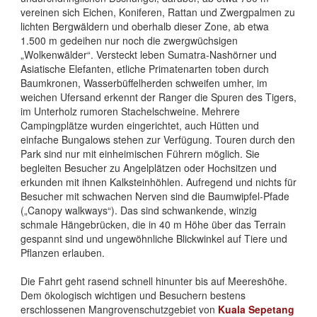
vereinen sich Eichen, Koniferen, Rattan und Zwergpalmen zu
lichten Bergwäldern und oberhalb dieser Zone, ab etwa
1.500 m gedeihen nur noch die zwergwüchsigen
„Wolkenwälder“. Versteckt leben Sumatra-Nashörner und
Asiatische Elefanten, etliche Primatenarten toben durch
Baumkronen, Wasserbüffelherden schweifen umher, im
weichen Ufersand erkennt der Ranger die Spuren des Tigers,
im Unterholz rumoren Stachelschweine. Mehrere
Campingplätze wurden eingerichtet, auch Hütten und
einfache Bungalows stehen zur Verfügung. Touren durch den
Park sind nur mit einheimischen Führern möglich. Sie
begleiten Besucher zu Angelplätzen oder Hochsitzen und
erkunden mit ihnen Kalksteinhöhlen. Aufregend und nichts für
Besucher mit schwachen Nerven sind die Baumwipfel-Pfade
(„Canopy walkways“). Das sind schwankende, winzig
schmale Hängebrücken, die in 40 m Höhe über das Terrain
gespannt sind und ungewöhnliche Blickwinkel auf Tiere und
Pflanzen erlauben.
Die Fahrt geht rasend schnell hinunter bis auf Meereshöhe.
Dem ökologisch wichtigen und Besuchern bestens
erschlossenen Mangrovenschutzgebiet von
Kuala Sepetang