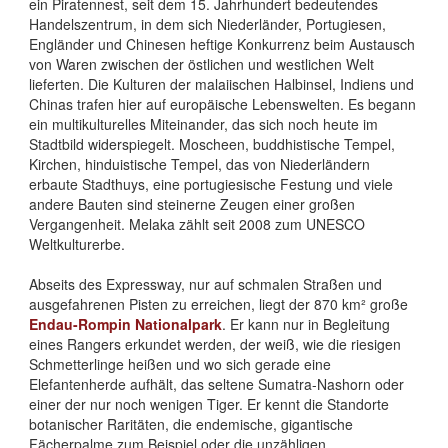
ein Piratennest, seit dem 15. Jahrhundert bedeutendes
Handelszentrum, in dem sich Niederländer, Portugiesen,
Engländer und Chinesen heftige Konkurrenz beim Austausch
von Waren zwischen der östlichen und westlichen Welt
lieferten. Die Kulturen der malaiischen Halbinsel, Indiens und
Chinas trafen hier auf europäische Lebenswelten. Es begann
ein multikulturelles Miteinander, das sich noch heute im
Stadtbild widerspiegelt. Moscheen, buddhistische Tempel,
Kirchen, hinduistische Tempel, das von Niederländern
erbaute Stadthuys, eine portugiesische Festung und viele
andere Bauten sind steinerne Zeugen einer großen
Vergangenheit. Melaka zählt seit 2008 zum UNESCO
Weltkulturerbe.
Abseits des Expressway, nur auf schmalen Straßen und
ausgefahrenen Pisten zu erreichen, liegt der 870 km² große
Endau-Rompin Nationalpark
. Er kann nur in Begleitung
eines Rangers erkundet werden, der weiß, wie die riesigen
Schmetterlinge heißen und wo sich gerade eine
Elefantenherde aufhält, das seltene Sumatra-Nashorn oder
einer der nur noch wenigen Tiger. Er kennt die Standorte
botanischer Raritäten, die endemische, gigantische
Fächerpalme zum Beispiel oder die unzähligen