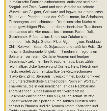
in malaiische Familien einheirateten. Auffallend sind hier
Sorgfalt und Zeitaufwand und eine Vorliebe für scharfe
Wurzeln wie Galgant, Gelbwurz und Ingwer, für aromatische
Blätter vom Pandanus und der Kaffernlimette, für Schalotten,
Zitronengras und Lichtnüsse. Die chinesische Küche nimmt
einen gewichtigen Platz unter den kulinarischen Traditionen
des Landes ein. Hier muss alles stimmen: Farbe, Duft,
Geschmack, Präsentation. Und diese Zutaten sind
unentbehrlich: Soja, Gluten, Pilze, Algen, Ingwer, Knoblauch,
Chili, Reiswein, Sesamöl, Sojasauce und natürlich Reis. Die
indische Gastronomie ist gleich mit mehreren regionalen
Spielarten vertreten. Köstliche Aromen und feuriger
Geschmack zeichnen ihre Kreationen aus. Dazu zählen
reichhaltige, dicke Saucen und Curries, Reis, Fleisch und
Fisch, geadelt durch einzigartige Gewürzmischungen
(Favoriten: Zimt, Sternanis, Kreuzkümmel, Bockshornklee)
und unterschiedlichste Garmethoden. Noch ein Wort zur
Thai-Küche, die in den nördlichen, an das Nachbarland
angrenzenden Bundesländern weit verbreitet ist.
Geschmacksrichtungen sind süß, sauer, scharf, würzig.
Gegart werden die Speisen durch sanftes Dünsten oder
gerührt in Pfannen und die Aromen liefern Koriander und
Frühlingszwiebeln, Tamarinde und Limette, Zitronengras,